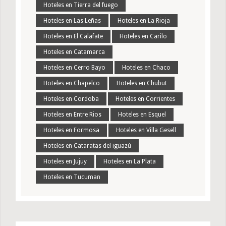
Hoteles en Tierra del fuego
Hoteles en Las Leñas
Hoteles en La Rioja
Hoteles en El Calafate
Hoteles en Carilo
Hoteles en Catamarca
Hoteles en Cerro Bayo
Hoteles en Chaco
Hoteles en Chapelco
Hoteles en Chubut
Hoteles en Cordoba
Hoteles en Corrientes
Hoteles en Entre Rios
Hoteles en Esquel
Hoteles en Formosa
Hoteles en Villa Gesell
Hoteles en Cataratas del iguazú
Hoteles en Jujuy
Hoteles en La Plata
Hoteles en Tucuman