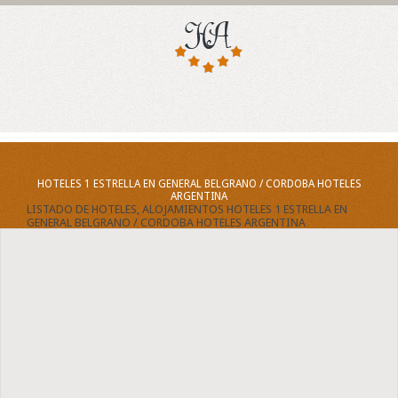
HOTELES 1 ESTRELLA EN GENERAL BELGRANO / CORDOBA HOTELES
ARGENTINA
LISTADO DE HOTELES, ALOJAMIENTOS HOTELES 1 ESTRELLA EN
GENERAL BELGRANO / CORDOBA HOTELES ARGENTINA