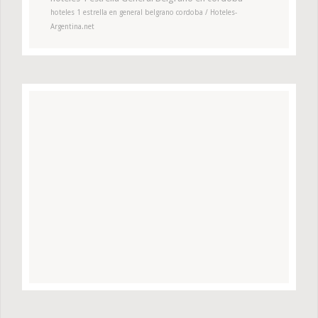
hoteles 1 estrella en general belgrano cordoba / Hoteles-
Argentina.net