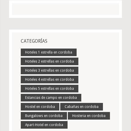
CATEGORÍAS
Hoteles 1 estrella en cordoba
Hoteles 2 estrellas en cordoba
Hoteles 3 estrellas en cordoba
Hoteles 4 estrellas en cordoba
Hoteles 5 estrellas en cordoba
Estancias de campo en cordoba
Hostel en cordoba
Cabañas en cordoba
Bungalows en cordoba
Hosteria en cordoba
Apart-Hotel en cordoba