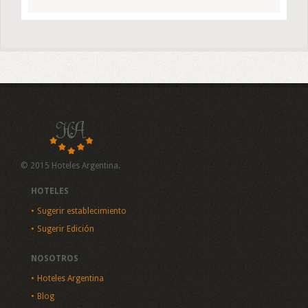
© 2015 Hoteles Argentina.
HOTELES
Sugerir establecimiento
Sugerir Edición
NOSOTROS
Hoteles Argentina
Blog