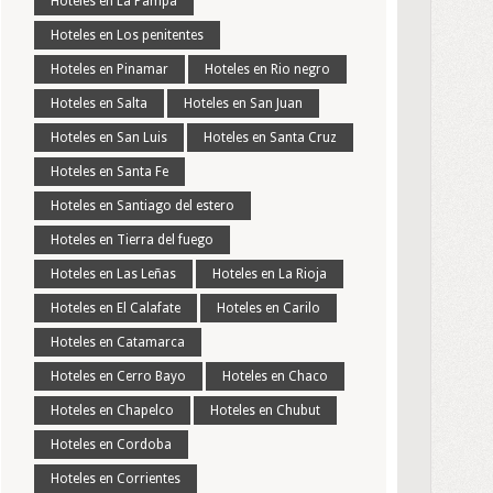
Hoteles en La Pampa
Hoteles en Los penitentes
Hoteles en Pinamar
Hoteles en Rio negro
Hoteles en Salta
Hoteles en San Juan
Hoteles en San Luis
Hoteles en Santa Cruz
Hoteles en Santa Fe
Hoteles en Santiago del estero
Hoteles en Tierra del fuego
Hoteles en Las Leñas
Hoteles en La Rioja
Hoteles en El Calafate
Hoteles en Carilo
Hoteles en Catamarca
Hoteles en Cerro Bayo
Hoteles en Chaco
Hoteles en Chapelco
Hoteles en Chubut
Hoteles en Cordoba
Hoteles en Corrientes