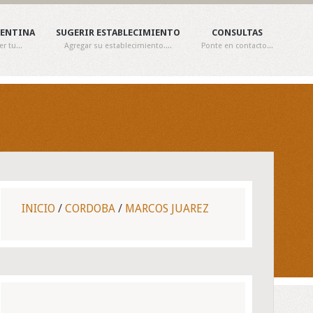
GENTINA
SUGERIR ESTABLECIMIENTO
CONSULTAS
 tu...
Agregar su establecimiento....
Ponte en contacto...
INICIO
/
CORDOBA
/
MARCOS JUAREZ