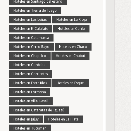
Hoteles en Santiago del estero
Hoteles en Tierra del fuego
Hoteles en Las Leñas
Hoteles en La Rioja
Hoteles en El Calafate
Hoteles en Carilo
Hoteles en Catamarca
Hoteles en Cerro Bayo
Hoteles en Chaco
Hoteles en Chapelco
Hoteles en Chubut
Hoteles en Cordoba
Hoteles en Corrientes
Hoteles en Entre Rios
Hoteles en Esquel
Hoteles en Formosa
Hoteles en Villa Gesell
Hoteles en Cataratas del iguazú
Hoteles en Jujuy
Hoteles en La Plata
Hoteles en Tucuman