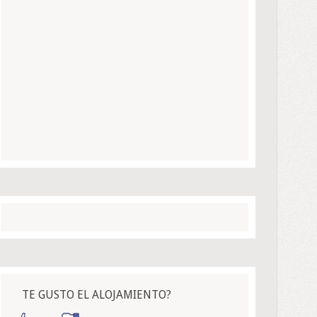
TE GUSTO EL ALOJAMIENTO?