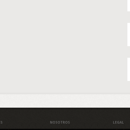
ES
NOSOTROS
LEGAL