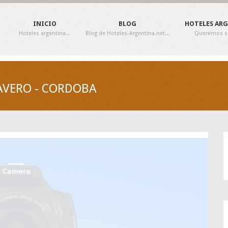
INICIO
BLOG
HOTELES AR
Hoteles argentina...
Blog de Hoteles-Argentina.net...
Queremos ser
AVERO - CORDOBA