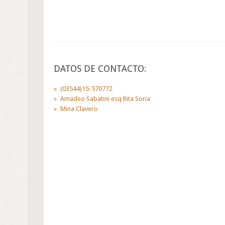
DATOS DE CONTACTO:
(03544)15-570772
Amadeo Sabatini esq Rita Soria
Mina Clavero