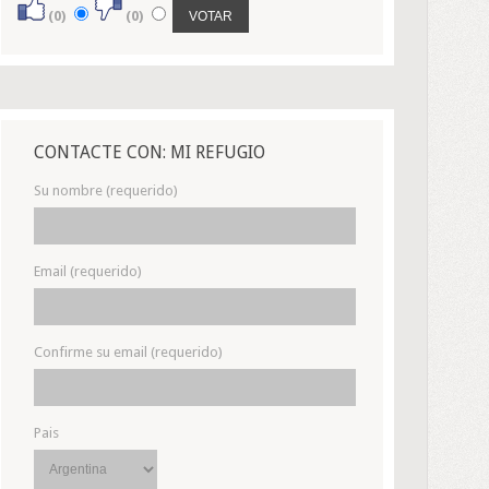
(0)
(0)
CONTACTE CON: MI REFUGIO
Su nombre (requerido)
Email (requerido)
Confirme su email (requerido)
Pais