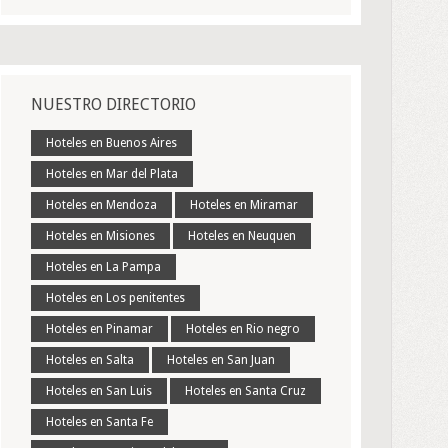
NUESTRO DIRECTORIO
Hoteles en Buenos Aires
Hoteles en Mar del Plata
Hoteles en Mendoza
Hoteles en Miramar
Hoteles en Misiones
Hoteles en Neuquen
Hoteles en La Pampa
Hoteles en Los penitentes
Hoteles en Pinamar
Hoteles en Rio negro
Hoteles en Salta
Hoteles en San Juan
Hoteles en San Luis
Hoteles en Santa Cruz
Hoteles en Santa Fe