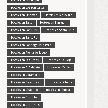
Hoteles en La Pampa
Hoteles en Los penitentes
Hoteles en Pinamar
Hoteles en Rio negro
Hoteles en Salta
Hoteles en San Juan
Hoteles en San Luis
Hoteles en Santa Cruz
Hoteles en Santa Fe
Hoteles en Santiago del estero
Hoteles en Tierra del fuego
Hoteles en Las Leñas
Hoteles en La Rioja
Hoteles en El Calafate
Hoteles en Carilo
Hoteles en Catamarca
Hoteles en Cerro Bayo
Hoteles en Chaco
Hoteles en Chapelco
Hoteles en Chubut
Hoteles en Cordoba
Hoteles en Corrientes