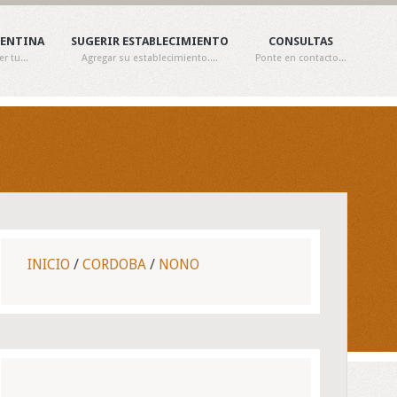
GENTINA
SUGERIR ESTABLECIMIENTO
CONSULTAS
 tu...
Agregar su establecimiento....
Ponte en contacto...
INICIO
/
CORDOBA
/
NONO