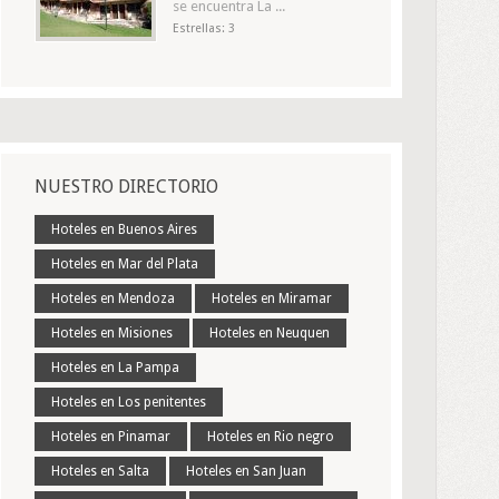
se encuentra La ...
Estrellas: 3
NUESTRO DIRECTORIO
Hoteles en Buenos Aires
Hoteles en Mar del Plata
Hoteles en Mendoza
Hoteles en Miramar
Hoteles en Misiones
Hoteles en Neuquen
Hoteles en La Pampa
Hoteles en Los penitentes
Hoteles en Pinamar
Hoteles en Rio negro
Hoteles en Salta
Hoteles en San Juan