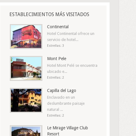
ESTABLECIMIENTOS MÁS VISITADOS
Continental
Hotel Continental ofrece un
servicio de hotel...
Estrellas: 3
Mont Pele
Hotel Mont Pelé se encuentra
ubicado e...
Estrellas: 2
Capilla del Lago
Enclavado en un
deslumbrante paisaje
natural ...
Estrellas: 2
Le Mirage Village Club
Resort