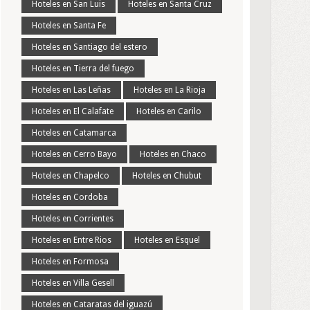
Hoteles en San Luis
Hoteles en Santa Cruz
Hoteles en Santa Fe
Hoteles en Santiago del estero
Hoteles en Tierra del fuego
Hoteles en Las Leñas
Hoteles en La Rioja
Hoteles en El Calafate
Hoteles en Carilo
Hoteles en Catamarca
Hoteles en Cerro Bayo
Hoteles en Chaco
Hoteles en Chapelco
Hoteles en Chubut
Hoteles en Cordoba
Hoteles en Corrientes
Hoteles en Entre Rios
Hoteles en Esquel
Hoteles en Formosa
Hoteles en Villa Gesell
Hoteles en Cataratas del iguazú