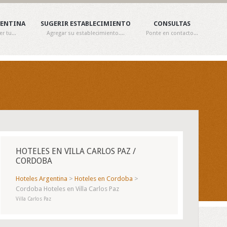
GENTINA
SUGERIR ESTABLECIMIENTO
CONSULTAS
 tu...
Agregar su establecimiento....
Ponte en contacto...
HOTELES EN VILLA CARLOS PAZ /
CORDOBA
Hoteles Argentina
>
Hoteles en Cordoba
>
Cordoba Hoteles en Villa Carlos Paz
Villa Carlos Paz