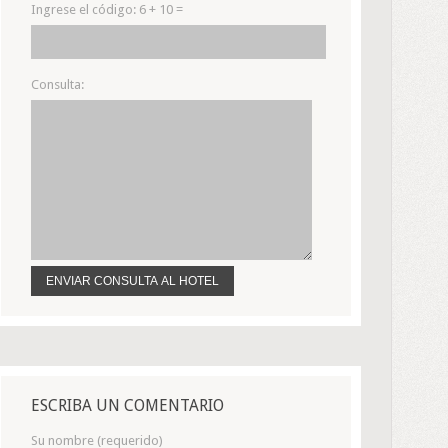
Ingrese el código:
6 + 10 =
Consulta:
ESCRIBA UN COMENTARIO
Su nombre (requerido)