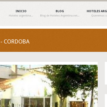
INICIO
BLOG
HOTELES AR
Hoteles argentina...
Blog de Hoteles-Argentina.net...
Queremos ser
Z - CORDOBA