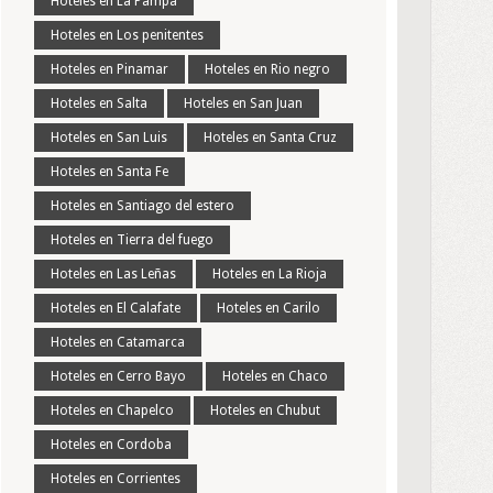
Hoteles en La Pampa
Hoteles en Los penitentes
Hoteles en Pinamar
Hoteles en Rio negro
Hoteles en Salta
Hoteles en San Juan
Hoteles en San Luis
Hoteles en Santa Cruz
Hoteles en Santa Fe
Hoteles en Santiago del estero
Hoteles en Tierra del fuego
Hoteles en Las Leñas
Hoteles en La Rioja
Hoteles en El Calafate
Hoteles en Carilo
Hoteles en Catamarca
Hoteles en Cerro Bayo
Hoteles en Chaco
Hoteles en Chapelco
Hoteles en Chubut
Hoteles en Cordoba
Hoteles en Corrientes