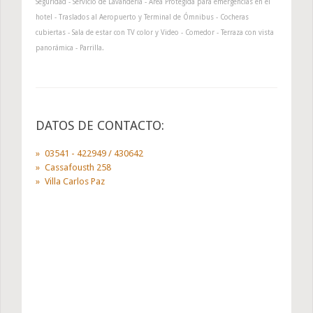
Seguridad - Servicio de Lavandería - Área Protegida para emergencias en el
hotel - Traslados al Aeropuerto y Terminal de Ómnibus - Cocheras
cubiertas - Sala de estar con TV color y Video - Comedor - Terraza con vista
panorámica - Parrilla.
DATOS DE CONTACTO:
03541 - 422949 / 430642
Cassafousth 258
Villa Carlos Paz