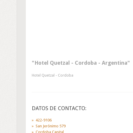
Hotel Quetzal - Cordoba - Argentina
Hotel Quetzal - Cordoba
DATOS DE CONTACTO:
422-9106
San Jerónimo 579
Cordoba Capital