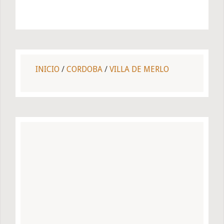
INICIO
/
CORDOBA
/
VILLA DE MERLO