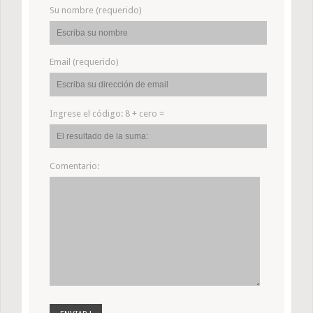
Su nombre (requerido)
Email (requerido)
Ingrese el código:
8 + cero =
Comentario: