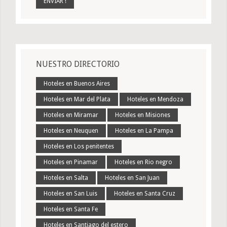
NUESTRO DIRECTORIO
Hoteles en Buenos Aires
Hoteles en Mar del Plata
Hoteles en Mendoza
Hoteles en Miramar
Hoteles en Misiones
Hoteles en Neuquen
Hoteles en La Pampa
Hoteles en Los penitentes
Hoteles en Pinamar
Hoteles en Rio negro
Hoteles en Salta
Hoteles en San Juan
Hoteles en San Luis
Hoteles en Santa Cruz
Hoteles en Santa Fe
Hoteles en Santiago del estero