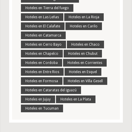
Hoteles en Tierra del fuego
Hoteles en Las Leñas
Hoteles en La Rioja
Hoteles en El Calafate
Hoteles en Carilo
Hoteles en Catamarca
Hoteles en Cerro Bayo
Hoteles en Chaco
Hoteles en Chapelco
Hoteles en Chubut
Hoteles en Cordoba
Hoteles en Corrientes
Hoteles en Entre Rios
Hoteles en Esquel
Hoteles en Formosa
Hoteles en Villa Gesell
Hoteles en Cataratas del iguazú
Hoteles en Jujuy
Hoteles en La Plata
Hoteles en Tucuman