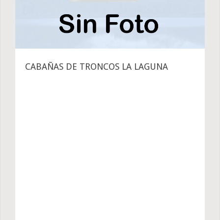
CABAÑAS DE TRONCOS LA LAGUNA