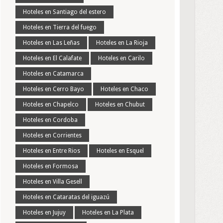
Hoteles en Santiago del estero
Hoteles en Tierra del fuego
Hoteles en Las Leñas
Hoteles en La Rioja
Hoteles en El Calafate
Hoteles en Carilo
Hoteles en Catamarca
Hoteles en Cerro Bayo
Hoteles en Chaco
Hoteles en Chapelco
Hoteles en Chubut
Hoteles en Cordoba
Hoteles en Corrientes
Hoteles en Entre Rios
Hoteles en Esquel
Hoteles en Formosa
Hoteles en Villa Gesell
Hoteles en Cataratas del iguazú
Hoteles en Jujuy
Hoteles en La Plata