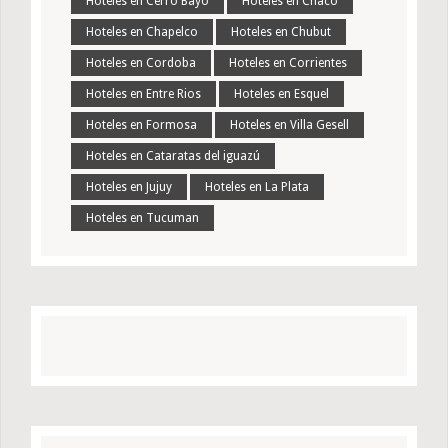
Hoteles en Cerro Bayo
Hoteles en Chaco
Hoteles en Chapelco
Hoteles en Chubut
Hoteles en Cordoba
Hoteles en Corrientes
Hoteles en Entre Rios
Hoteles en Esquel
Hoteles en Formosa
Hoteles en Villa Gesell
Hoteles en Cataratas del iguazú
Hoteles en Jujuy
Hoteles en La Plata
Hoteles en Tucuman