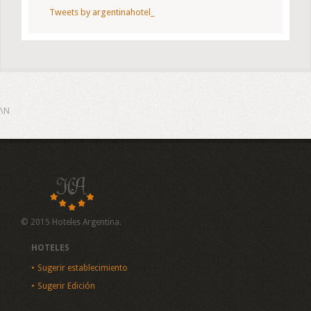
Tweets by argentinahotel_
\N
© 2015 Hoteles Argentina.
HOTELES
Sugerir establecimiento
Sugerir Edición