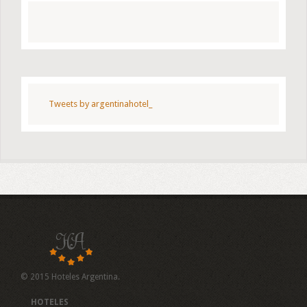
Tweets by argentinahotel_
© 2015 Hoteles Argentina.
HOTELES