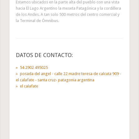
Estamos ubicados en la parte alta del pueblo con una vista
hacia El Lago Argentino la meseta Patagónica y la cordillera
de los Andes. A tan solo 500 metros del centro comercial y
la Terminal de Ómnibus.
DATOS DE CONTACTO:
54 2902 495025
posada del angel - calle 22 madre teresa de calcuta 909 -
el calafate - santa cruz- patagonia argentina
el calafate