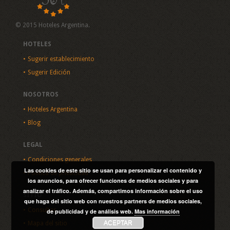
© 2015 Hoteles Argentina.
HOTELES
Sugerir establecimiento
Sugerir Edición
NOSOTROS
Hoteles Argentina
Blog
LEGAL
Condiciones generales
Las cookies de este sitio se usan para personalizar el contenido y
Política de privacidad
los anuncios, para ofrecer funciones de medios sociales y para
analizar el tráfico. Además, compartimos información sobre el uso
SITIO
que haga del sitio web con nuestros partners de medios sociales,
Consultas
de publicidad y de análisis web.
Mas información
ACEPTAR
Mapa del sitio