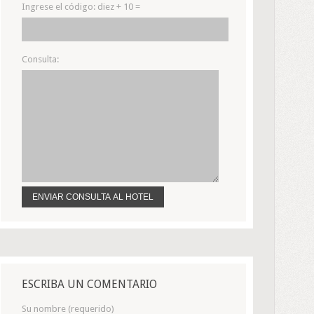
Ingrese el código:
diez + 10 =
Consulta:
ESCRIBA UN COMENTARIO
Su nombre (requerido)