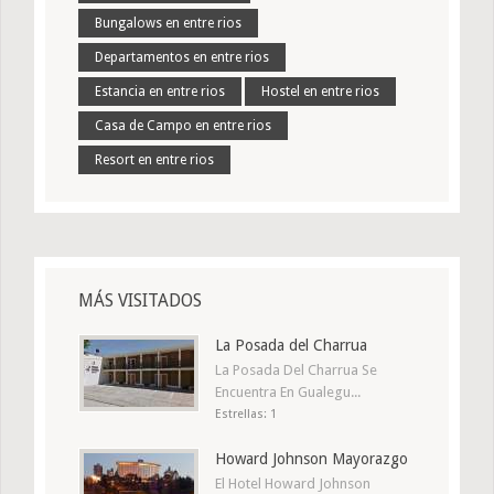
Bungalows en entre rios
Departamentos en entre rios
Estancia en entre rios
Hostel en entre rios
Casa de Campo en entre rios
Resort en entre rios
MÁS VISITADOS
La Posada del Charrua
La Posada Del Charrua Se
Encuentra En Gualegu...
Estrellas: 1
Howard Johnson Mayorazgo
El Hotel Howard Johnson