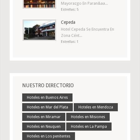
Mayorazgo En Paran&aa...
Estrellas: 5
Cepeda
Hotel Cepeda Se Encuentra En
Zona Cént...
Estrellas: 1
NUESTRO DIRECTORIO
Hoteles en Buenos Aires
Hoteles en Mar del Plata
Hoteles en Mendoza
Hoteles en Miramar
Hoteles en Misiones
Hoteles en Neuquen
Hoteles en La Pampa
Hoteles en Los penitentes