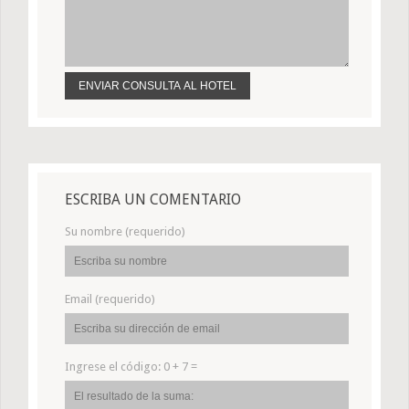
ESCRIBA UN COMENTARIO
Su nombre (requerido)
Email (requerido)
Ingrese el código:
0 + 7 =