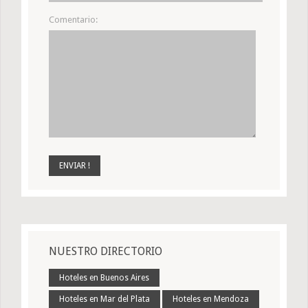
Comentario:
NUESTRO DIRECTORIO
Hoteles en Buenos Aires
Hoteles en Mar del Plata
Hoteles en Mendoza