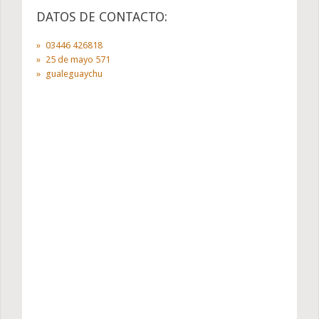
DATOS DE CONTACTO:
03446 426818
25 de mayo 571
gualeguaychu