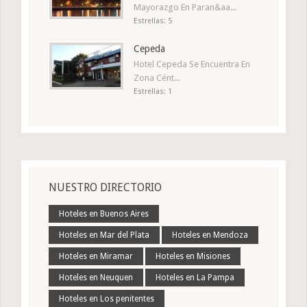
Mayorazgo En Paran&aa...
Estrellas: 5
Cepeda
Hotel Cepeda Se Encuentra En
Zona Cént...
Estrellas: 1
NUESTRO DIRECTORIO
Hoteles en Buenos Aires
Hoteles en Mar del Plata
Hoteles en Mendoza
Hoteles en Miramar
Hoteles en Misiones
Hoteles en Neuquen
Hoteles en La Pampa
Hoteles en Los penitentes