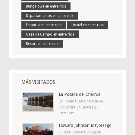
Bungalows en entre rios
Departamentos en entre rios
Estancia en entre rios
Hostel en entre rios
Casa de Campo en entre rios
Resort en entre rios
MÁS VISITADOS
La Posada del Charrua
La Posada Del Charrua Se
Encuentra En Gualegu...
Estrellas: 1
Howard Johnson Mayorazgo
El Hotel Howard Johnson