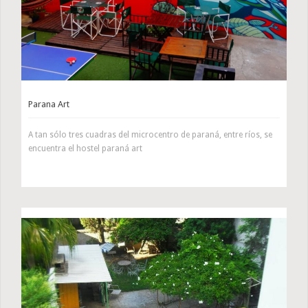
Parana Art
A tan sólo tres cuadras del microcentro de paraná, entre ríos, se
encuentra el hostel paraná art