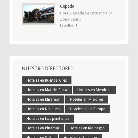
Cepeda
Hotel Cepeda Se Encuentra En
Zona Cént...
Estrellas: 1
NUESTRO DIRECTORIO
Hoteles en Buenos Aires
Hoteles en Mar del Plata
Hoteles en Mendoza
Hoteles en Miramar
Hoteles en Misiones
Hoteles en Neuquen
Hoteles en La Pampa
Hoteles en Los penitentes
Hoteles en Pinamar
Hoteles en Rio negro
Hoteles en Salta
Hoteles en San Juan