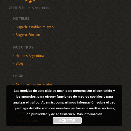
© 2015 Hoteles Argentina.
HOTELES
Sugerir establecimiento
Sugerir Edición
NOSOTROS
Hoteles Argentina
Blog
LEGAL
Condiciones generales
Las cookies de este sitio se usan para personalizar el contenido y
Política de privacidad
los anuncios, para ofrecer funciones de medios sociales y para
analizar el tráfico. Además, compartimos información sobre el uso
SITIO
que haga del sitio web con nuestros partners de medios sociales,
Consultas
de publicidad y de análisis web.
Mas información
ACEPTAR
Mapa del sitio