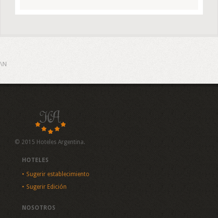
\N
© 2015 Hoteles Argentina.
HOTELES
Sugerir establecimiento
Sugerir Edición
NOSOTROS