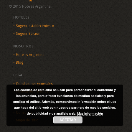
© 2015 Hoteles Argentina.
HOTELES
Sugerir establecimiento
Sugerir Edición
NOSOTROS
Hoteles Argentina
Blog
LEGAL
Condiciones generales
Las cookies de este sitio se usan para personalizar el contenido y
Política de privacidad
los anuncios, para ofrecer funciones de medios sociales y para
analizar el tráfico. Además, compartimos información sobre el uso
SITIO
que haga del sitio web con nuestros partners de medios sociales,
Consultas
de publicidad y de análisis web.
Mas información
ACEPTAR
Mapa del sitio