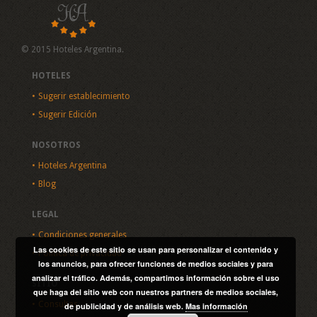
© 2015 Hoteles Argentina.
HOTELES
Sugerir establecimiento
Sugerir Edición
NOSOTROS
Hoteles Argentina
Blog
LEGAL
Condiciones generales
Las cookies de este sitio se usan para personalizar el contenido y
Política de privacidad
los anuncios, para ofrecer funciones de medios sociales y para
analizar el tráfico. Además, compartimos información sobre el uso
SITIO
que haga del sitio web con nuestros partners de medios sociales,
Consultas
de publicidad y de análisis web.
Mas información