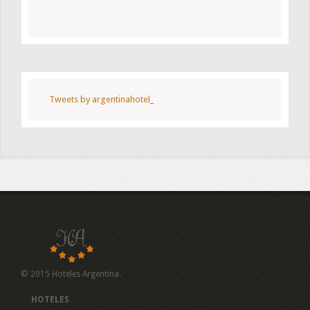
Tweets by argentinahotel_
© 2015 Hoteles Argentina.
HOTELES