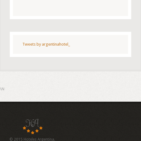
Tweets by argentinahotel_
\N
© 2015 Hoteles Argentina.