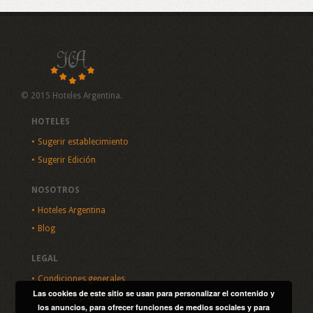
© 2015 Hoteles Argentina.
HOTELES
Sugerir establecimiento
Sugerir Edición
NOSOTROS
Hoteles Argentina
Blog
LEGAL
Condiciones generales
Las cookies de este sitio se usan para personalizar el contenido y
Política de privacidad
los anuncios, para ofrecer funciones de medios sociales y para