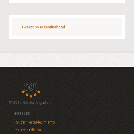
Tweets by argentinahotel_
© 2015 Hoteles Argentina.
HOTELES
Sugerir establecimiento
Sugerir Edición