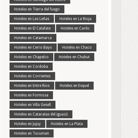
Hoteles en Tierra del fuego
Hoteles en Las Leñas
Hoteles en La Rioja
Hoteles en El Calafate
Hoteles en Carilo
Hoteles en Catamarca
Hoteles en Cerro Bayo
Hoteles en Chaco
Hoteles en Chapelco
Hoteles en Chubut
Hoteles en Cordoba
Hoteles en Corrientes
Hoteles en Entre Rios
Hoteles en Esquel
Hoteles en Formosa
Hoteles en Villa Gesell
Hoteles en Cataratas del iguazú
Hoteles en Jujuy
Hoteles en La Plata
Hoteles en Tucuman