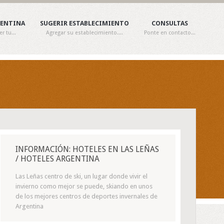
GENTINA
SUGERIR ESTABLECIMIENTO
CONSULTAS
 tu...
Agregar su establecimiento....
Ponte en contacto...
INFORMACIÓN: HOTELES EN LAS LEÑAS
/ HOTELES ARGENTINA
Las Leñas centro de ski, un lugar donde vivir el
invierno como mejor se puede, skiando en unos
de los mejores centros de deportes invernales de
Argentina