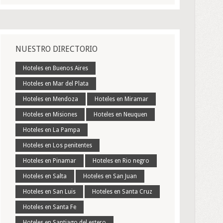
NUESTRO DIRECTORIO
Hoteles en Buenos Aires
Hoteles en Mar del Plata
Hoteles en Mendoza
Hoteles en Miramar
Hoteles en Misiones
Hoteles en Neuquen
Hoteles en La Pampa
Hoteles en Los penitentes
Hoteles en Pinamar
Hoteles en Rio negro
Hoteles en Salta
Hoteles en San Juan
Hoteles en San Luis
Hoteles en Santa Cruz
Hoteles en Santa Fe
Hoteles en Santiago del estero