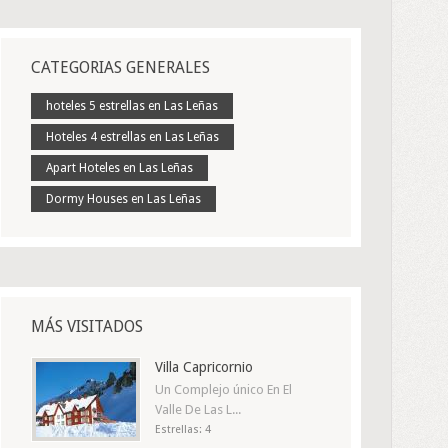
CATEGORIAS GENERALES
hoteles 5 estrellas en Las Leñas
Hoteles 4 estrellas en Las Leñas
Apart Hoteles en Las Leñas
Dormy Houses en Las Leñas
MÁS VISITADOS
Villa Capricornio
Un Complejo único En El
Valle De Las L...
Estrellas: 4