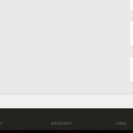
ES
NOSOTROS
LEGAL
r establecimiento
Hoteles Argentina
Condicio