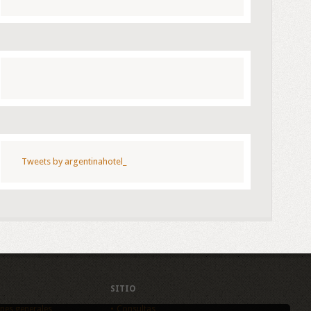
Tweets by argentinahotel_
SITIO
nes generales
Consultas