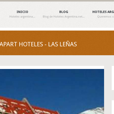
INICIO
BLOG
HOTELES AR
Hoteles argentina...
Blog de Hoteles-Argentina.net...
Queremos ser
APART HOTELES - LAS LEÑAS