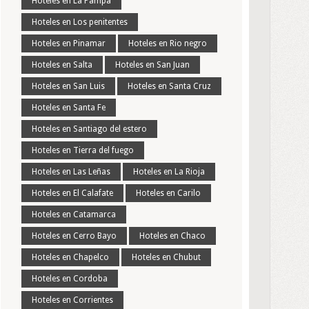
Hoteles en La Pampa
Hoteles en Los penitentes
Hoteles en Pinamar
Hoteles en Rio negro
Hoteles en Salta
Hoteles en San Juan
Hoteles en San Luis
Hoteles en Santa Cruz
Hoteles en Santa Fe
Hoteles en Santiago del estero
Hoteles en Tierra del fuego
Hoteles en Las Leñas
Hoteles en La Rioja
Hoteles en El Calafate
Hoteles en Carilo
Hoteles en Catamarca
Hoteles en Cerro Bayo
Hoteles en Chaco
Hoteles en Chapelco
Hoteles en Chubut
Hoteles en Cordoba
Hoteles en Corrientes