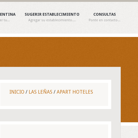
GENTINA
SUGERIR ESTABLECIMIENTO
CONSULTAS
 tu...
Agregar su establecimiento....
Ponte en contacto...
INICIO
/
LAS LEÑAS
/
APART HOTELES