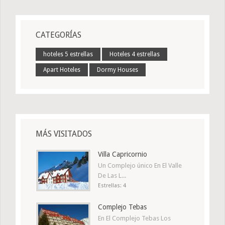
CATEGORÍAS
hoteles 5 estrellas
Hoteles 4 estrellas
Apart Hoteles
Dormy Houses
MÁS VISITADOS
Villa Capricornio
Un Complejo único En El Valle
De Las L...
Estrellas: 4
Complejo Tebas
En El Complejo Tebas Los