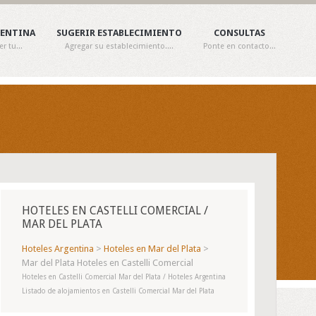
GENTINA
SUGERIR ESTABLECIMIENTO
CONSULTAS
 tu...
Agregar su establecimiento....
Ponte en contacto...
HOTELES EN CASTELLI COMERCIAL /
MAR DEL PLATA
Hoteles Argentina
>
Hoteles en Mar del Plata
>
Mar del Plata Hoteles en Castelli Comercial
Hoteles en Castelli Comercial Mar del Plata / Hoteles Argentina
Listado de alojamientos en Castelli Comercial Mar del Plata