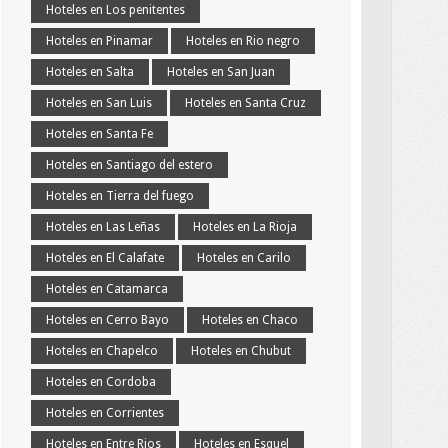
Hoteles en Los penitentes
Hoteles en Pinamar
Hoteles en Rio negro
Hoteles en Salta
Hoteles en San Juan
Hoteles en San Luis
Hoteles en Santa Cruz
Hoteles en Santa Fe
Hoteles en Santiago del estero
Hoteles en Tierra del fuego
Hoteles en Las Leñas
Hoteles en La Rioja
Hoteles en El Calafate
Hoteles en Carilo
Hoteles en Catamarca
Hoteles en Cerro Bayo
Hoteles en Chaco
Hoteles en Chapelco
Hoteles en Chubut
Hoteles en Cordoba
Hoteles en Corrientes
Hoteles en Entre Rios
Hoteles en Esquel