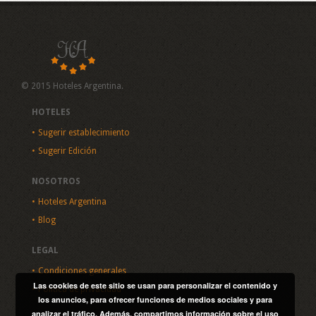
© 2015 Hoteles Argentina.
HOTELES
Sugerir establecimiento
Sugerir Edición
NOSOTROS
Hoteles Argentina
Blog
LEGAL
Condiciones generales
Las cookies de este sitio se usan para personalizar el contenido y
Política de privacidad
los anuncios, para ofrecer funciones de medios sociales y para
analizar el tráfico. Además, compartimos información sobre el uso