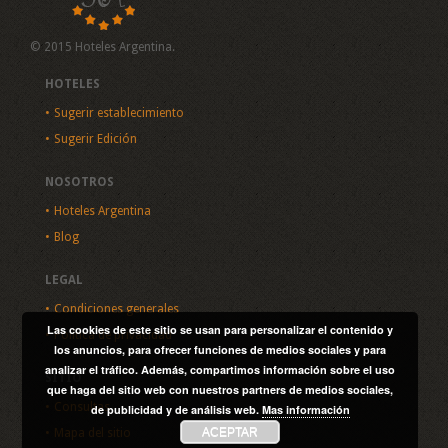
© 2015 Hoteles Argentina.
HOTELES
Sugerir establecimiento
Sugerir Edición
NOSOTROS
Hoteles Argentina
Blog
LEGAL
Condiciones generales
Las cookies de este sitio se usan para personalizar el contenido y
Política de privacidad
los anuncios, para ofrecer funciones de medios sociales y para
analizar el tráfico. Además, compartimos información sobre el uso
SITIO
que haga del sitio web con nuestros partners de medios sociales,
Consultas
de publicidad y de análisis web.
Mas información
ACEPTAR
Mapa del sitio