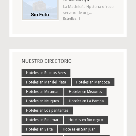
La Madrileña Hpsteria ofrece
servicio de urg...
Estrellas: 1
NUESTRO DIRECTORIO
Hoteles en Buenos Aires
Hoteles en Mar del Plata
Hoteles en Mendoza
Hoteles en Miramar
Hoteles en Misiones
Hoteles en Neuquen
Hoteles en La Pampa
Hoteles en Los penitentes
Hoteles en Pinamar
Hoteles en Rio negro
Hoteles en Salta
Hoteles en San Juan