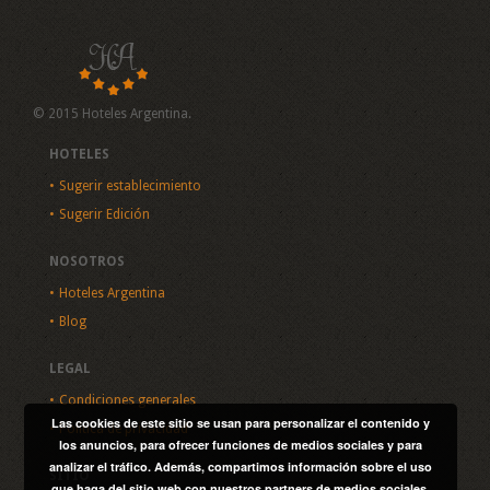
© 2015 Hoteles Argentina.
HOTELES
Sugerir establecimiento
Sugerir Edición
NOSOTROS
Hoteles Argentina
Blog
LEGAL
Condiciones generales
Las cookies de este sitio se usan para personalizar el contenido y
Política de privacidad
los anuncios, para ofrecer funciones de medios sociales y para
analizar el tráfico. Además, compartimos información sobre el uso
SITIO
que haga del sitio web con nuestros partners de medios sociales,