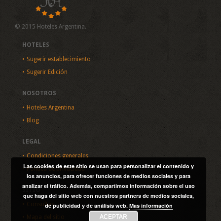
© 2015 Hoteles Argentina.
HOTELES
Sugerir establecimiento
Sugerir Edición
NOSOTROS
Hoteles Argentina
Blog
LEGAL
Condiciones generales
Las cookies de este sitio se usan para personalizar el contenido y
Política de privacidad
los anuncios, para ofrecer funciones de medios sociales y para
analizar el tráfico. Además, compartimos información sobre el uso
SITIO
que haga del sitio web con nuestros partners de medios sociales,
Consultas
de publicidad y de análisis web.
Mas información
ACEPTAR
Mapa del sitio