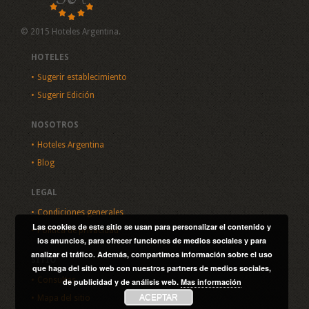
© 2015 Hoteles Argentina.
HOTELES
Sugerir establecimiento
Sugerir Edición
NOSOTROS
Hoteles Argentina
Blog
LEGAL
Condiciones generales
Las cookies de este sitio se usan para personalizar el contenido y
Política de privacidad
los anuncios, para ofrecer funciones de medios sociales y para
analizar el tráfico. Además, compartimos información sobre el uso
SITIO
que haga del sitio web con nuestros partners de medios sociales,
Consultas
de publicidad y de análisis web.
Mas información
ACEPTAR
Mapa del sitio