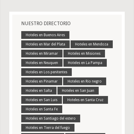
NUESTRO DIRECTORIO
Hoteles en Buenos Aires
Hoteles en Mar del Plata
Hoteles en Mendoza
Hoteles en Miramar
Hoteles en Misiones
Hoteles en Neuquen
Hoteles en La Pampa
Hoteles en Los penitentes
Hoteles en Pinamar
Hoteles en Rio negro
Hoteles en Salta
Hoteles en San Juan
Hoteles en San Luis
Hoteles en Santa Cruz
Hoteles en Santa Fe
Hoteles en Santiago del estero
Hoteles en Tierra del fuego