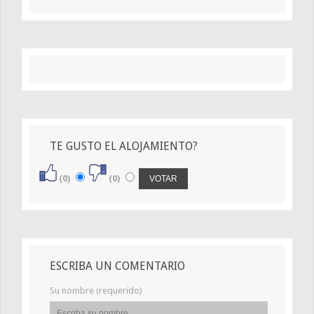
TE GUSTO EL ALOJAMIENTO?
(0)
(0)
ESCRIBA UN COMENTARIO
Su nombre (requerido)