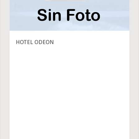
HOTEL ODEON