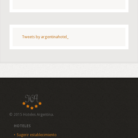
Tweets by argentinahotel_
© 2015 Hoteles Argentina.
HOTELES
Sugerir establecimiento