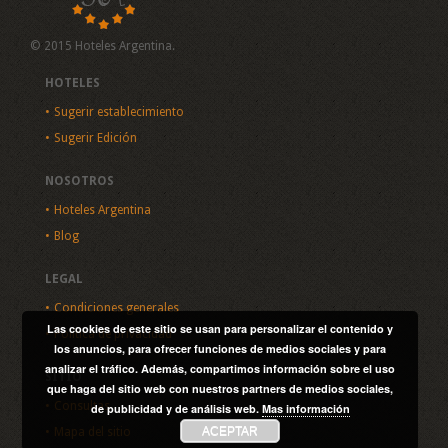
© 2015 Hoteles Argentina.
HOTELES
Sugerir establecimiento
Sugerir Edición
NOSOTROS
Hoteles Argentina
Blog
LEGAL
Condiciones generales
Las cookies de este sitio se usan para personalizar el contenido y
Política de privacidad
los anuncios, para ofrecer funciones de medios sociales y para
analizar el tráfico. Además, compartimos información sobre el uso
SITIO
que haga del sitio web con nuestros partners de medios sociales,
Consultas
de publicidad y de análisis web.
Mas información
ACEPTAR
Mapa del sitio