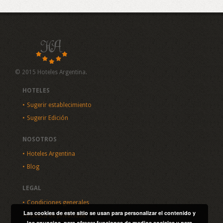
© 2015 Hoteles Argentina.
HOTELES
Sugerir establecimiento
Sugerir Edición
NOSOTROS
Hoteles Argentina
Blog
LEGAL
Condiciones generales
Las cookies de este sitio se usan para personalizar el contenido y
Política de privacidad
los anuncios, para ofrecer funciones de medios sociales y para