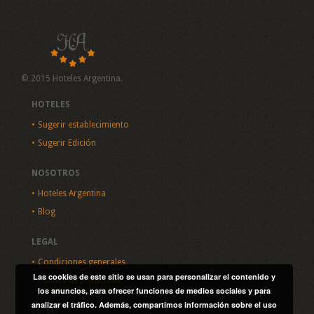
© 2015 Hoteles Argentina.
HOTELES
Sugerir establecimiento
Sugerir Edición
NOSOTROS
Hoteles Argentina
Blog
LEGAL
Condiciones generales
Las cookies de este sitio se usan para personalizar el contenido y
Política de privacidad
los anuncios, para ofrecer funciones de medios sociales y para
analizar el tráfico. Además, compartimos información sobre el uso
SITIO