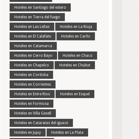
Hoteles en Santiago del estero
Hoteles en Tierra del fuego
Hoteles en Las Leñas
Hoteles en La Rioja
Hoteles en El Calafate
Hoteles en Carilo
Hoteles en Catamarca
Hoteles en Cerro Bayo
Hoteles en Chaco
Hoteles en Chapelco
Hoteles en Chubut
Hoteles en Cordoba
Hoteles en Corrientes
Hoteles en Entre Rios
Hoteles en Esquel
Hoteles en Formosa
Hoteles en Villa Gesell
Hoteles en Cataratas del iguazú
Hoteles en Jujuy
Hoteles en La Plata