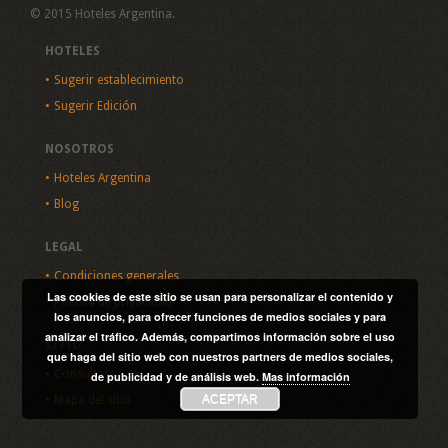
© 2015 Hoteles Argentina.
HOTELES
Sugerir establecimiento
Sugerir Edición
NOSOTROS
Hoteles Argentina
Blog
LEGAL
Condiciones generales
Las cookies de este sitio se usan para personalizar el contenido y
Política de privacidad
los anuncios, para ofrecer funciones de medios sociales y para
analizar el tráfico. Además, compartimos información sobre el uso
SITIO
que haga del sitio web con nuestros partners de medios sociales,
Consultas
de publicidad y de análisis web.
Mas información
ACEPTAR
Mapa del sitio