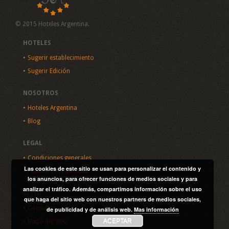
© 2015 Hoteles Argentina.
HOTELES
Sugerir establecimiento
Sugerir Edición
NOSOTROS
Hoteles Argentina
Blog
LEGAL
Condiciones generales
Las cookies de este sitio se usan para personalizar el contenido y
Política de privacidad
los anuncios, para ofrecer funciones de medios sociales y para
analizar el tráfico. Además, compartimos información sobre el uso
SITIO
que haga del sitio web con nuestros partners de medios sociales,
Consultas
de publicidad y de análisis web.
Mas información
ACEPTAR
Mapa del sitio