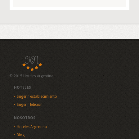
© 2015 Hoteles Argentina.
HOTELES
Sugerir establecimiento
Sugerir Edición
NOSOTROS
Hoteles Argentina
Blog