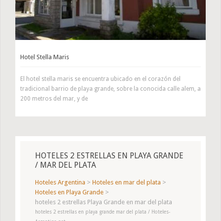
Hotel Stella Maris
El hotel stella maris se encuentra ubicado en el corazón del
tradicional barrio de playa grande, sobre la conocida calle alem, a
200 metros del mar, y de
HOTELES 2 ESTRELLAS EN PLAYA GRANDE
/ MAR DEL PLATA
Hoteles Argentina
>
Hoteles en mar del plata
>
Hoteles en Playa Grande
>
hoteles 2 estrellas Playa Grande en mar del plata
hoteles 2 estrellas en playa grande mar del plata / Hoteles-