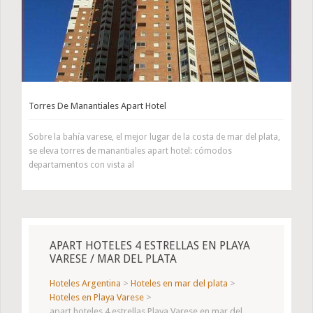
Torres De Manantiales Apart Hotel
Sobre la bahía varese, el mejor lugar de la costa de mar del plata,
se eleva torres de manantiales apart hotel: cómodos
departamentos con vista al
APART HOTELES 4 ESTRELLAS EN PLAYA
VARESE / MAR DEL PLATA
Hoteles Argentina
>
Hoteles en mar del plata
>
Hoteles en Playa Varese
>
apart hoteles 4 estrellas Playa Varese en mar del