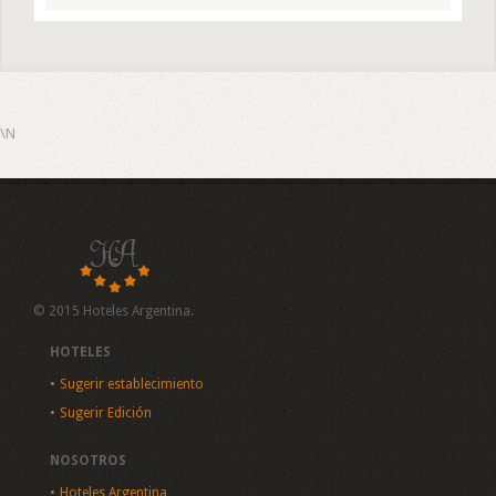
\N
© 2015 Hoteles Argentina.
HOTELES
Sugerir establecimiento
Sugerir Edición
NOSOTROS
Hoteles Argentina