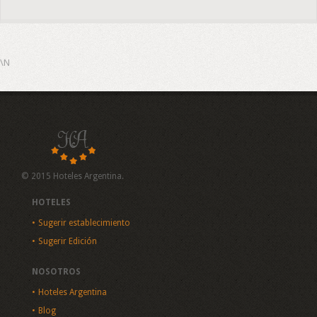
\N
© 2015 Hoteles Argentina.
HOTELES
Sugerir establecimiento
Sugerir Edición
NOSOTROS
Hoteles Argentina
Blog