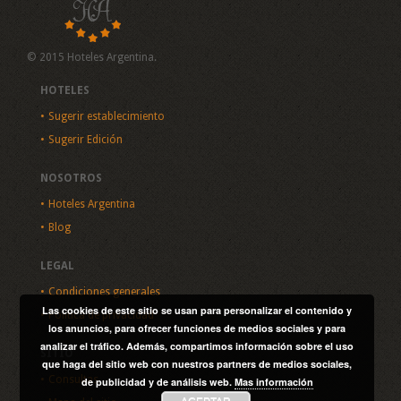
© 2015 Hoteles Argentina.
HOTELES
Sugerir establecimiento
Sugerir Edición
NOSOTROS
Hoteles Argentina
Blog
LEGAL
Condiciones generales
Las cookies de este sitio se usan para personalizar el contenido y
Política de privacidad
los anuncios, para ofrecer funciones de medios sociales y para
analizar el tráfico. Además, compartimos información sobre el uso
SITIO
que haga del sitio web con nuestros partners de medios sociales,
Consultas
de publicidad y de análisis web.
Mas información